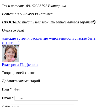
Тел и вотсап: 89162336792 Екатерина
Вотсап: 89775949930 Татьяна
ПРОСЬБА
: писать или звонить записываться заранее
🙂
Очень ждём!
женские встречи
раскрытие женственности
счастье быть
женщиной
Екатерина Парфенова
Творец своей жизни
Добавить комментарий
Имя
*
Email
*
Сайт