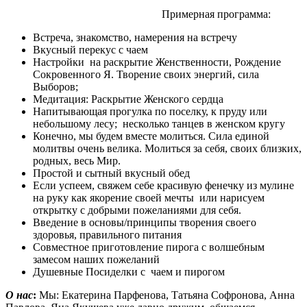
Примерная программа:
Встреча, знакомство, намерения на встречу
Вкусный перекус с чаем
Настройки на раскрытие Женственности, Рождение
Сокровенного Я. Творение своих энергий, сила
Выборов;
Медитация: Раскрытие Женского сердца
Напитывающая прогулка по поселку, к пруду или
небольшому лесу; несколько танцев в женском кругу
Конечно, мы будем вместе молиться. Сила единой
молитвы очень велика. Молиться за себя, своих близких,
родных, весь Мир.
Простой и сытный вкусный обед
Если успеем, свяжем себе красивую фенечку из мулине
на руку как якорение своей мечты или нарисуем
открытку с добрыми пожеланиями для себя.
Введение в основы/принципы творения своего
здоровья, правильного питания
Совместное приготовление пирога с волшебным
замесом наших пожеланий
Душевные Посиделки с чаем и пирогом
О нас
:
Мы: Екатерина Парфенова, Татьяна Софронова, Анна