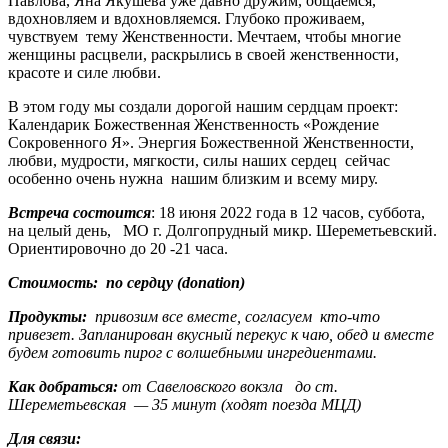
Павлова, Яна Якушева уже давно дружим, общаемся,
вдохновляем и вдохновляемся. Глубоко проживаем,
чувствуем тему Женственности. Мечтаем, чтобы многие
женщины расцвели, раскрылись в своей женственности,
красоте и силе любви.
В этом году мы создали дорогой нашим сердцам проект:
Календарик Божественная Женственность «Рождение
Сокровенного Я». Энергия Божественной Женственности,
любви, мудрости, мягкости, силы наших сердец сейчас
особенно очень нужна нашим близким и всему миру.
Встреча состоится
: 18 июня 2022 года в 12 часов, суббота,
на целый день, МО г. Долгопрудный микр. Шереметьевский.
Ориентировочно до 20 -21 часа.
Стоимость: по сердцу (
donation
)
Продукты:
привозим все вместе, согласуем кто-что
привезет. Запланирован вкусный перекус к чаю, обед и вместе
будем готовить пирог с волшебными ингредиентами.
Как добраться:
от Савеловского вокзла до ст.
Шереметьевская — 35 минут (ходят поезда МЦД)
Для связи: