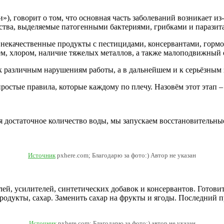
»), говорит о том, что основная часть заболеваний возникает из
ества, выделяемые патогенными бактериями, грибками и паразита
некачественные продукты с пестицидами, консервантами, гормон
ем, хлором, наличие тяжелых металлов, а также малоподвижный 
к различным нарушениям работы, а в дальнейшем и к серьёзным 
остые правила, которые каждому по плечу. Назовём этот этап –
ая достаточное количество воды, мы запускаем восстановительн
Источник
pxhere.com; Благодарю за фото:) Автор не указан
лей, усилителей, синтетических добавок и консервантов. Готов
одукты, сахар. Заменить сахар на фрукты и ягоды. Последний пр
Источник
pxhere.com; Благодарю за фото:) автор не указан