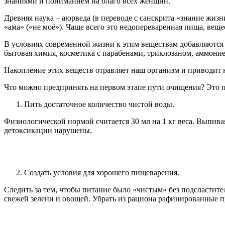
знаниями и пониманием на благо всех женщин.
Древняя наука – аюрведа (в переводе с санскрита «знание жизни
«ама» («не моё»). Чаще всего это недопереваренная пища, вещ
В условиях современной жизни к этим веществам добавляются 
бытовая химия, косметика с парабенами, триклозаном, аммони
Накопление этих веществ отравляет наш организм и приводит 
Что можно предпринять на первом этапе пути очищения? Это пр
Пить достаточное количество чистой воды.
Физиологической нормой считается 30 мл на 1 кг веса. Выпив
детоксикации нарушены.
Создать условия для хорошего пищеварения.
Следить за тем, чтобы питание было «чистым» без подсластите
свежей зелени и овощей. Убрать из рациона рафинированные пр